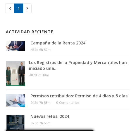
1
ACTIVIDAD RECIENTE
Campaña de la Renta 2024
487d 6h 57m
Los Registros de la Propiedad y Mercantiles han
iniciado una...
487d 7h 18m
Permisos retribuidos: Permiso de 4 días y 5 días
912d 7h 53m
0 Comentarios
Nuevos retos. 2024
926d 7h 55m