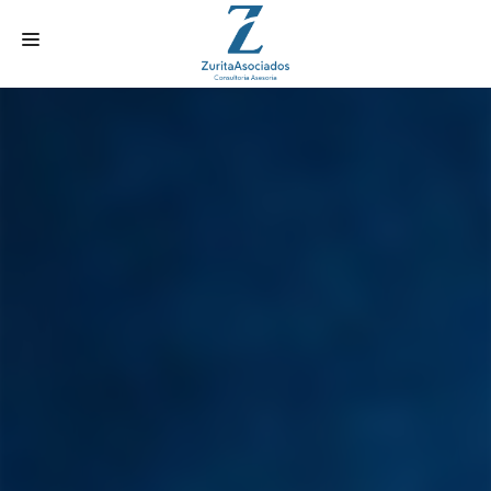
INICIO
SERVICIOS
HISTORIA
TRÁMITES ONLINE
CONTACTO
ACTUALIDAD
AREA CLIENTE