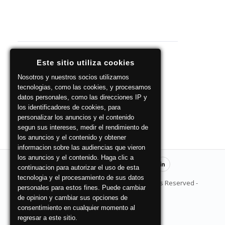
Este sitio utiliza cookies
Nosotros y nuestros socios utilizamos
tecnologias, como las cookies, y procesamos
datos personales, como las direcciones IP y
los identificadores de cookies, para
personalizar los anuncios y el contenido
segun sus intereses, medir el rendimiento de
los anuncios y el contenido y obtener
informacion sobre las audiencias que vieron
los anuncios y el contenido. Haga clic a
continuacion para autorizar el uso de esta
tecnologia y el procesamiento de sus datos
© Copyright 2026 ZuritaAsociados - All Rights Reserved -
personales para estos fines. Puede cambiar
Condiciones de uso
de opinion y cambiar sus opciones de
consentimiento en cualquier momento al
Login
regresar a este sitio.