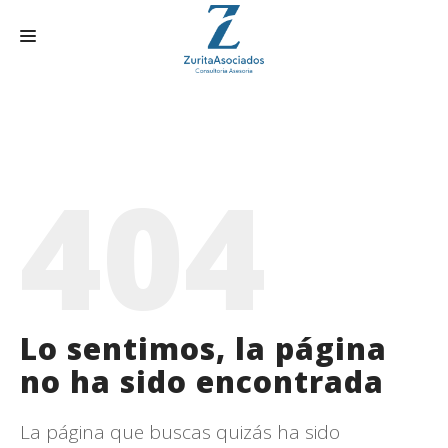
INICIO
SERVICIOS
404
HISTORIA
TRÁMITES ONLINE
CONTACTO
ACTUALIDAD
Lo sentimos, la página
AREA CLIENTE
no ha sido encontrada
La página que buscas quizás ha sido