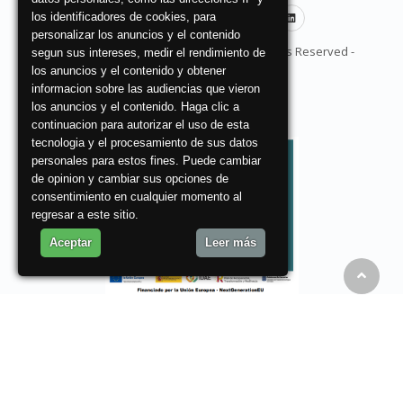
los identificadores de cookies, para
personalizar los anuncios y el contenido
© Copyright 2026 ZuritaAsociados - All Rights Reserved -
segun sus intereses, medir el rendimiento de
los anuncios y el contenido y obtener
Condiciones de uso
informacion sobre las audiencias que vieron
los anuncios y el contenido. Haga clic a
Login
continuacion para autorizar el uso de esta
tecnologia y el procesamiento de sus datos
personales para estos fines. Puede cambiar
de opinion y cambiar sus opciones de
consentimiento en cualquier momento al
regresar a este sitio.
Aceptar
Leer más