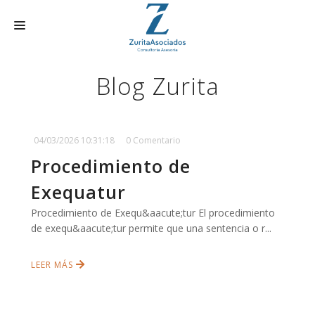
INICIO
Blog Zurita
SERVICIOS
HISTORIA
04/03/2026 10:31:18
0 Comentario
TRÁMITES ONLINE
Procedimiento de
CONTACTO
Exequatur
ACTUALIDAD
Procedimiento de Exequ&aacute;tur El procedimiento
de exequ&aacute;tur permite que una sentencia o r...
AREA CLIENTE
LEER MÁS