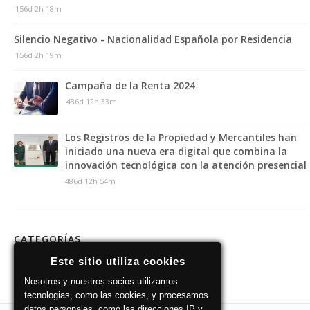
156d 2h 18m
Silencio Negativo - Nacionalidad Española por Residencia
156d 2h 19m
Campaña de la Renta 2024
486d 12h 33m
Los Registros de la Propiedad y Mercantiles han
iniciado una nueva era digital que combina la
innovación tecnológica con la atención presencial
486d 12h 54m
CATEGORÍAS
Este sitio utiliza cookies
Nosotros y nuestros socios utilizamos
tecnologias, como las cookies, y procesamos
datos personales, como las direcciones IP y